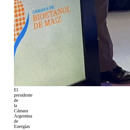
El
presidente
de
la
Cámara
Argentina
de
Energías