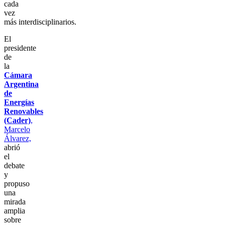
cada
vez
más interdisciplinarios.
El
presidente
de
la
Cámara
Argentina
de
Energías
Renovables
(Cader)
,
Marcelo
Álvarez,
abrió
el
debate
y
propuso
una
mirada
amplia
sobre