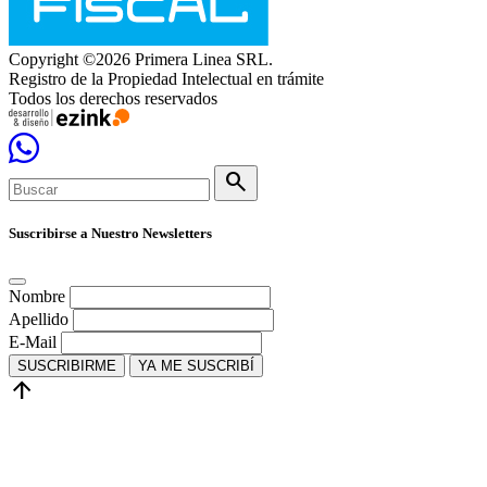
Copyright ©2026 Primera Linea SRL.
Registro de la Propiedad Intelectual en trámite
Todos los derechos reservados
search
Suscribirse a Nuestro Newsletters
Nombre
Apellido
E-Mail
SUSCRIBIRME
YA ME SUSCRIBÍ
arrow_upward