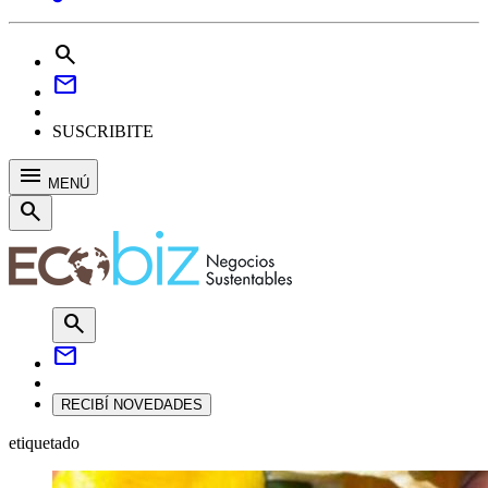
search
mail
SUSCRIBITE
menu
MENÚ
search
search
mail
RECIBÍ NOVEDADES
etiquetado