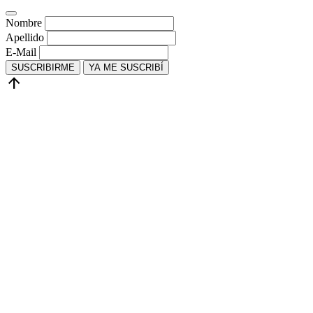
Nombre
Apellido
E-Mail
SUSCRIBIRME
YA ME SUSCRIBÍ
arrow_upward