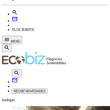
search
mail
SUSCRIBITE
menu
MENÚ
search
search
mail
RECIBÍ NOVEDADES
bodegas