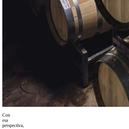
Con
esa
perspectiva,