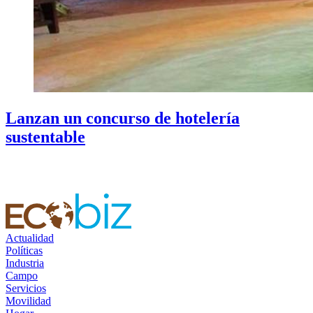
Lanzan un concurso de hotelería
sustentable
Actualidad
Políticas
Industria
Campo
Servicios
Movilidad