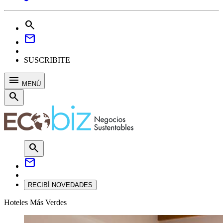
search
mail
SUSCRIBITE
menu
MENÚ
search
search
mail
RECIBÍ NOVEDADES
Hoteles Más Verdes