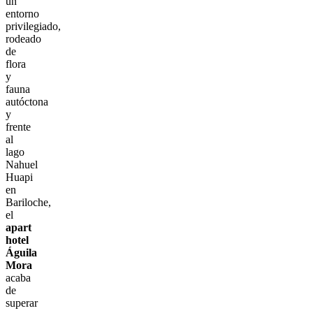
un
entorno
privilegiado,
rodeado
de
flora
y
fauna
autóctona
y
frente
al
lago
Nahuel
Huapi
en
Bariloche,
el
apart
hotel
Águila
Mora
acaba
de
superar