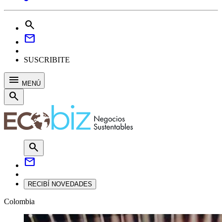
search
mail
SUSCRIBITE
menu
MENÚ
search
search
mail
RECIBÍ NOVEDADES
Colombia