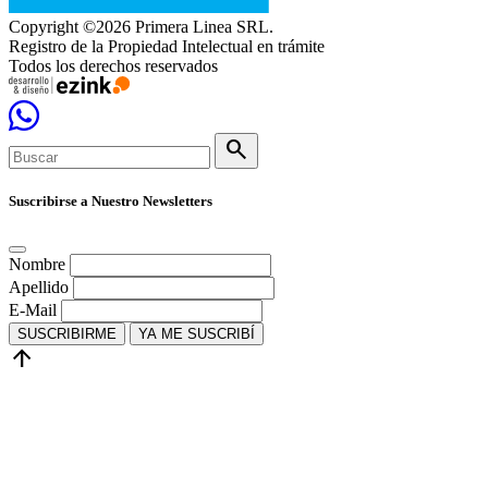
Copyright ©2026 Primera Linea SRL.
Registro de la Propiedad Intelectual en trámite
Todos los derechos reservados
search
Suscribirse a Nuestro Newsletters
Nombre
Apellido
E-Mail
SUSCRIBIRME
YA ME SUSCRIBÍ
arrow_upward