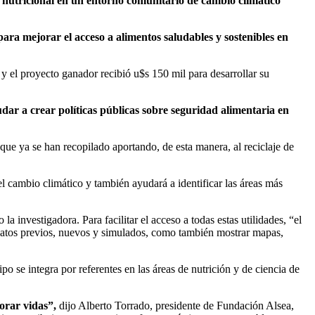
 y nutricional en un entorno comunitario de cambio climático
para mejorar el acceso a alimentos saludables y sostenibles en
y el proyecto ganador recibió u$s 150 mil para desarrollar su
yudar a crear políticas públicas sobre seguridad alimentaria en
ue ya se han recopilado aportando, de esta manera, al reciclaje de
l cambio climático y también ayudará a identificar las áreas más
a investigadora. Para facilitar el acceso a todas estas utilidades, “el
ar datos previos, nuevos y simulados, como también mostrar mapas,
 se integra por referentes en las áreas de nutrición y de ciencia de
orar vidas”,
dijo Alberto Torrado, presidente de Fundación Alsea,