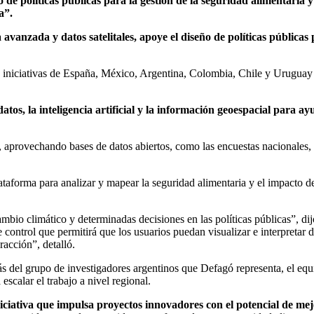
 de políticas públicas para la gestión de la seguridad alimentaria
a”.
vanzada y datos satelitales, apoye el diseño de políticas públicas 
 a iniciativas de España, México, Argentina, Colombia, Chile y Uruguay 
atos, la inteligencia artificial y la información geoespacial para a
aprovechando bases de datos abiertos, como las encuestas nacionales, q
ataforma para analizar y mapear la seguridad alimentaria y el impacto de
io climático y determinadas decisiones en las políticas públicas”, dijo l
de control que permitirá que los usuarios puedan visualizar e interpret
racción”, detalló.
del grupo de investigadores argentinos que Defagó representa, el equipo
scalar el trabajo a nivel regional.
ciativa que impulsa proyectos innovadores con el potencial de mej