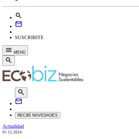
search
mail
SUSCRIBITE
menu
MENÚ
search
search
mail
RECIBÍ NOVEDADES
Actualidad
01.12.2024