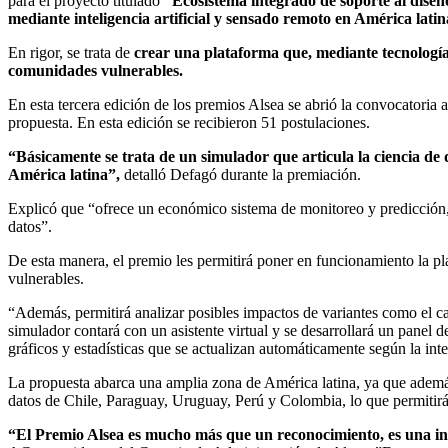
para el proyecto titulado
“Ecosistema integrado de soporte al diseño
mediante inteligencia artificial y sensado remoto en América latin
En rigor, se trata de
crear una plataforma que, mediante tecnología a
comunidades vulnerables.
En esta tercera edición de los premios Alsea se abrió la convocatoria
propuesta. En esta edición se recibieron 51 postulaciones.
“Básicamente se trata de un simulador que articula la ciencia de d
América latina”,
detalló Defagó durante la premiación.
Explicó que “ofrece un económico sistema de monitoreo y predicción, 
datos”.
De esta manera, el premio les permitirá poner en funcionamiento la pl
vulnerables.
“Además, permitirá analizar posibles impactos de variantes como el camb
simulador contará con un asistente virtual y se desarrollará un panel 
gráficos y estadísticas que se actualizan automáticamente según la inte
La propuesta abarca una amplia zona de América latina, ya que además 
datos de Chile, Paraguay, Uruguay, Perú y Colombia, lo que permitirá e
“El Premio Alsea es mucho más que un reconocimiento, es una ini