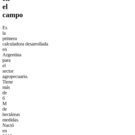
el
campo
Es
la
primera
calculadora desarrollada
en
Argentina
para
el
sector
agropecuario.
Tiene
más
de
6
M
de
hectáreas
medidas.
Nació
en