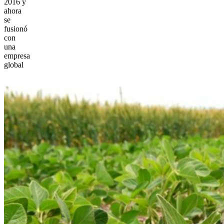
2016 y
ahora
se
fusionó
con
una
empresa
global