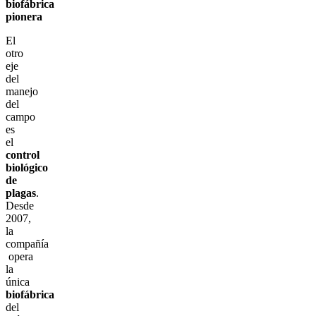
biofábrica
pionera
El
otro
eje
del
manejo
del
campo
es
el
control
biológico
de
plagas
.
Desde
2007,
la
compañía
opera
la
única
biofábrica
del