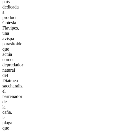
país
dedicada
a
producir
Cotesia
Flavipes,
una
avispa
parasitoide
que
actúa
como
depredador
natural
del
Diatraea
saccharalis,
el
barrenador
de
la
caña,
la
plaga
que