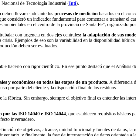
Nacional de Tecnología Industrial (
Inti
).
o deben llevarse adelante los
procesos de medición
basados en el conc
lo que consideró un indicador fundamental para comenzar a transitar el 
s ambientales en el centro de la provincia de Santa Fe”, organizado por
trabajar con urgencia en dos ejes centrales
: la adaptación de sus mode
sta crisis. Ejemplos de eso son la variabilidad en la disponibilidad híd
producción deben ser evaluados.
sable hacerlo con rigor científico. En ese punto destacó que el Análisi
iales y económicos en todas las etapas de un producto
. A diferencia 
uso por parte del cliente y la disposición final de los residuos.
 la fábrica. Sin embargo, siempre el objetivo final es entender las inter
o por las ISO 14040 e ISO 14044
, que establecen requisitos básicos 
efecto invernadero.
inición de objetivos, alcance, unidad funcional y fuentes de datos; la r
ventario, y finalmente, la fase de interpretación de datos orientada a 