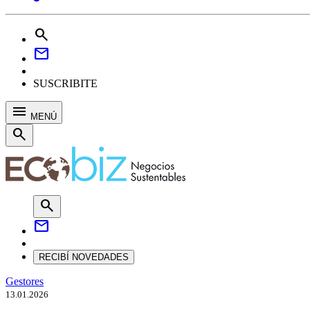
search
mail
SUSCRIBITE
menu
MENÚ
search
search
mail
RECIBÍ NOVEDADES
Gestores
13.01.2026