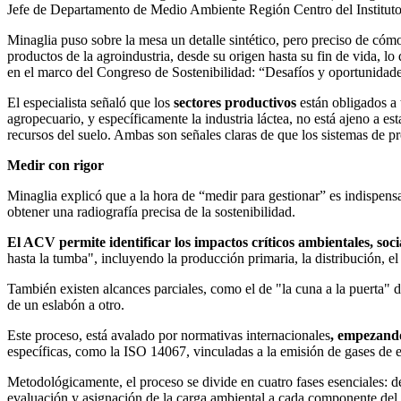
Jefe de Departamento de Medio Ambiente Región Centro del Instituto 
Minaglia puso sobre la mesa un detalle sintético, pero preciso de cóm
productos de la agroindustria, desde su origen hasta su fin de vida, 
en el marco del Congreso de Sostenibilidad: “Desafíos y oportunidade
El especialista señaló que los
sectores productivos
están obligados a 
agropecuario, y específicamente la industria láctea, no está ajeno a e
recursos del suelo. Ambas son señales claras de que los sistemas de 
Medir con rigor
Minaglia explicó que a la hora de “medir para gestionar” es indispen
obtener una radiografía precisa de la sostenibilidad.
El ACV permite identificar los impactos críticos ambientales, soc
hasta la tumba", incluyendo la producción primaria, la distribución, el 
También existen alcances parciales, como el de "la cuna a la puerta" de
de un eslabón a otro.
Este proceso, está avalado por normativas internacionales
, empezand
específicas, como la ISO 14067, vinculadas a la emisión de gases de 
Metodológicamente, el proceso se divide en cuatro fases esenciales: def
evaluación y asignación de la carga ambiental a cada componente del in