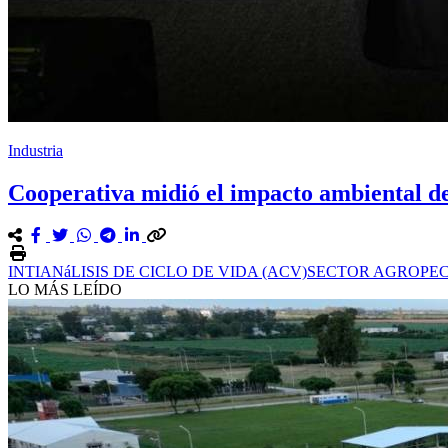
Industria
Cooperativa midió el impacto ambiental de
INTI
ANáLISIS DE CICLO DE VIDA (ACV)
SECTOR AGROPE
LO MÁS LEÍDO