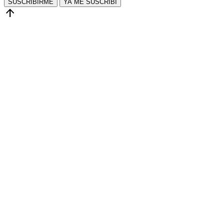
SUSCRIBIRME
YA ME SUSCRIBÍ
arrow_upward