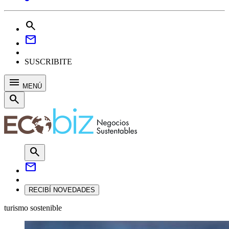
search
mail
SUSCRIBITE
menu
MENÚ
search
search
mail
RECIBÍ NOVEDADES
turismo sostenible