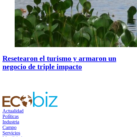
Resetearon el turismo y armaron un
negocio de triple impacto
Actualidad
Políticas
Industria
Campo
Servicios