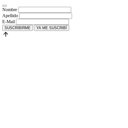
Nombre
Apellido
E-Mail
SUSCRIBIRME
YA ME SUSCRIBÍ
arrow_upward