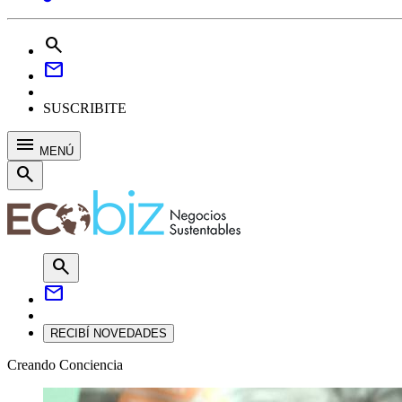
search
mail
SUSCRIBITE
menu
MENÚ
search
search
mail
RECIBÍ NOVEDADES
Creando Conciencia