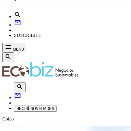
search
mail
SUSCRIBITE
menu
MENÚ
search
search
mail
RECIBÍ NOVEDADES
Cofco