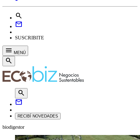
search
mail
SUSCRIBITE
menu
MENÚ
search
search
mail
RECIBÍ NOVEDADES
biodigestor