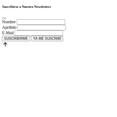
Suscribirse a Nuestro Newsletters
Nombre
Apellido
E-Mail
SUSCRIBIRME
YA ME SUSCRIBÍ
arrow_upward