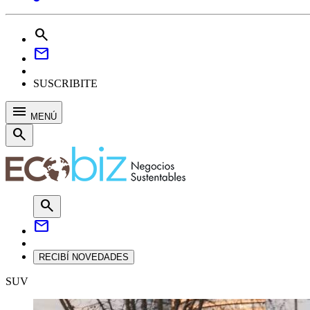
search
mail
SUSCRIBITE
menu
MENÚ
search
search
mail
RECIBÍ NOVEDADES
SUV