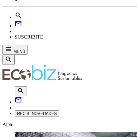
search
mail
SUSCRIBITE
menu
MENÚ
search
search
mail
RECIBÍ NOVEDADES
Alpa