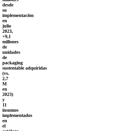
desde
su
implementación
en
julio
2023,
+9,1
millones
de
unidades
de
packaging
sustentable adquiridas
(vs.
2,7
M
en
2023)
y
11
insumos
implementados
en
el