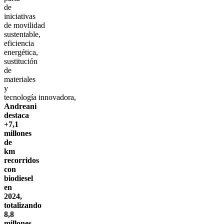
de
iniciativas
de movilidad
sustentable,
eficiencia
energética,
sustitución
de
materiales
y
tecnología innovadora,
Andreani
destaca
+7,1
millones
de
km
recorridos
con
biodiesel
en
2024,
totalizando
8,8
millones