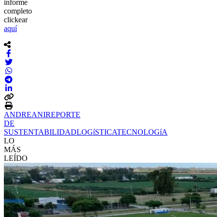
informe
completo
clickear
aquí
ANDREANI
REPORTE
DE
SUSTENTABILIDAD
LOGíSTICA
TECNOLOGíA
LO
MÁS
LEÍDO