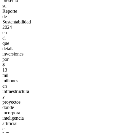
presentó
su
Reporte
de
Sustentabilidad
2024
en
el
que
detalla
inversiones
por
$
13
mil
millones
en
infraestructura
y
proyectos
donde
incorpora
inteligencia
artificial
e