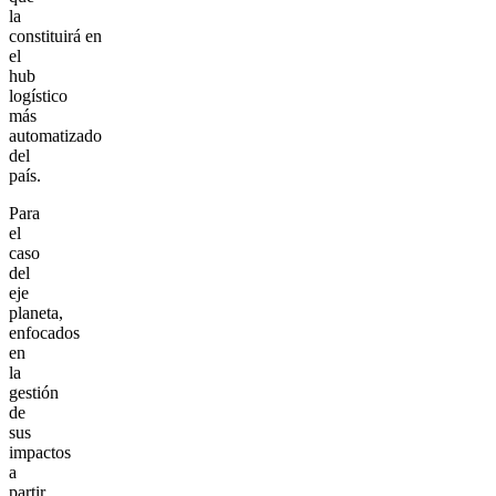
la
constituirá en
el
hub
logístico
más
automatizado
del
país.
Para
el
caso
del
eje
planeta,
enfocados
en
la
gestión
de
sus
impactos
a
partir