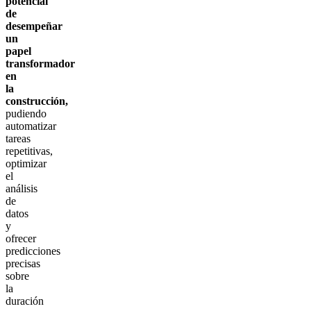
potencial
de
desempeñar
un
papel
transformador
en
la
construcción,
pudiendo
automatizar
tareas
repetitivas,
optimizar
el
análisis
de
datos
y
ofrecer
predicciones
precisas
sobre
la
duración