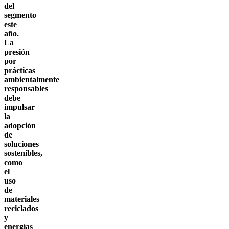
del
segmento
este
año.
La
presión
por
prácticas
ambientalmente
responsables
debe
impulsar
la
adopción
de
soluciones
sostenibles,
como
el
uso
de
materiales
reciclados
y
energías