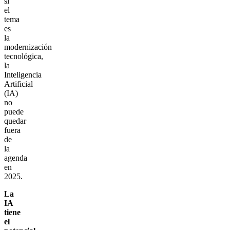
si
el
tema
es
la
modernización
tecnológica,
la
Inteligencia
Artificial
(IA)
no
puede
quedar
fuera
de
la
agenda
en
2025.
La
IA
tiene
el