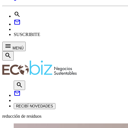
search
mail
SUSCRIBITE
menu
MENÚ
search
search
mail
RECIBÍ NOVEDADES
reducción de residuos