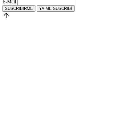
E-Mail
SUSCRIBIRME
YA ME SUSCRIBÍ
arrow_upward