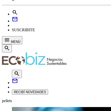
search
mail
SUSCRIBITE
menu
MENÚ
search
search
mail
RECIBÍ NOVEDADES
pellets