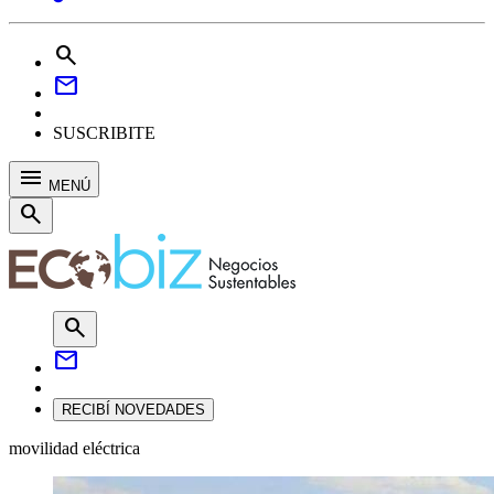
search
mail
SUSCRIBITE
menu
MENÚ
search
search
mail
RECIBÍ NOVEDADES
movilidad eléctrica