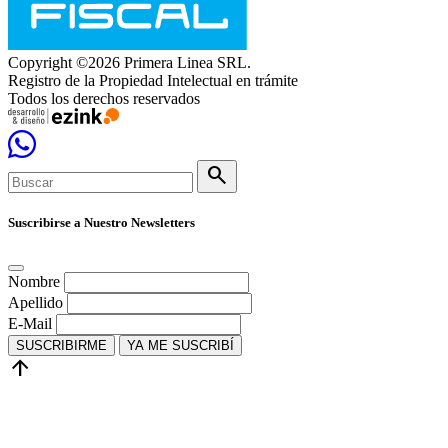
Copyright ©2026 Primera Linea SRL.
Registro de la Propiedad Intelectual en trámite
Todos los derechos reservados
search
Suscribirse a Nuestro Newsletters
Nombre
Apellido
E-Mail
SUSCRIBIRME
YA ME SUSCRIBÍ
arrow_upward