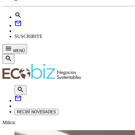
search
mail
SUSCRIBITE
menu
MENÚ
search
search
mail
RECIBÍ NOVEDADES
Milicic