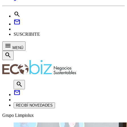
search
mail
SUSCRIBITE
menu
MENÚ
search
search
mail
RECIBÍ NOVEDADES
Grupo Limpiolux