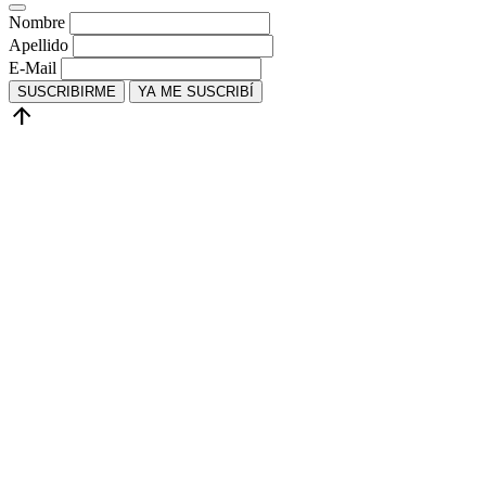
Nombre
Apellido
E-Mail
SUSCRIBIRME
YA ME SUSCRIBÍ
arrow_upward