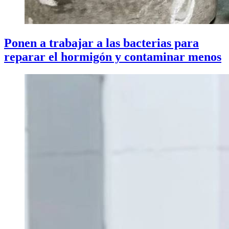
Ponen a trabajar a las bacterias para
reparar el hormigón y contaminar menos