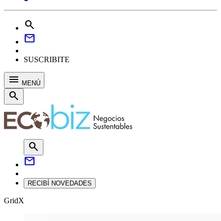
search
mail
SUSCRIBITE
menu
MENÚ
search
search
mail
RECIBÍ NOVEDADES
GridX