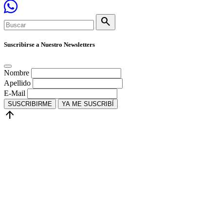
search
Suscribirse a Nuestro Newsletters
Nombre
Apellido
E-Mail
SUSCRIBIRME
YA ME SUSCRIBÍ
arrow_upward