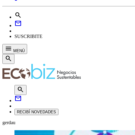
search
mail
SUSCRIBITE
menu
MENÚ
search
search
mail
RECIBÍ NOVEDADES
gerdau