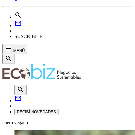
search
mail
SUSCRIBITE
menu
MENÚ
search
search
mail
RECIBÍ NOVEDADES
cuero vegano