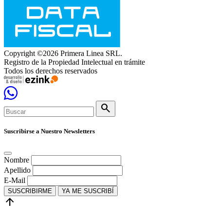
Copyright ©2026 Primera Linea SRL.
Registro de la Propiedad Intelectual en trámite
Todos los derechos reservados
search
Suscribirse a Nuestro Newsletters
Nombre
Apellido
E-Mail
SUSCRIBIRME
YA ME SUSCRIBÍ
arrow_upward