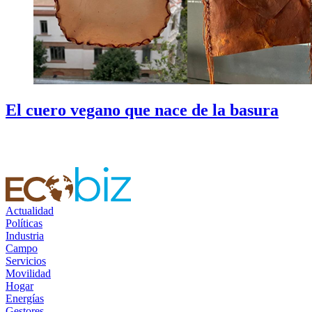
El cuero vegano que nace de la basura
Actualidad
Políticas
Industria
Campo
Servicios
Movilidad
Hogar
Energías
Gestores