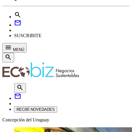
search
mail
SUSCRIBITE
menu
MENÚ
search
search
mail
RECIBÍ NOVEDADES
Concepción del Uruguay