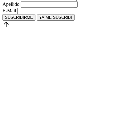
Apellido
E-Mail
SUSCRIBIRME
YA ME SUSCRIBÍ
arrow_upward