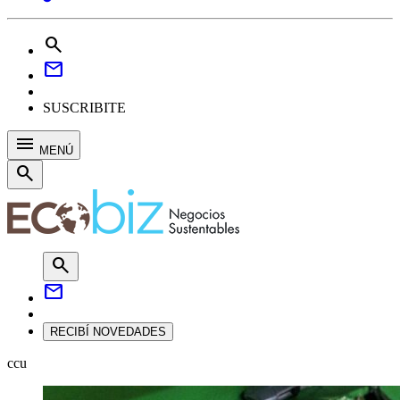
search
mail
SUSCRIBITE
menu
MENÚ
search
search
mail
RECIBÍ NOVEDADES
ccu