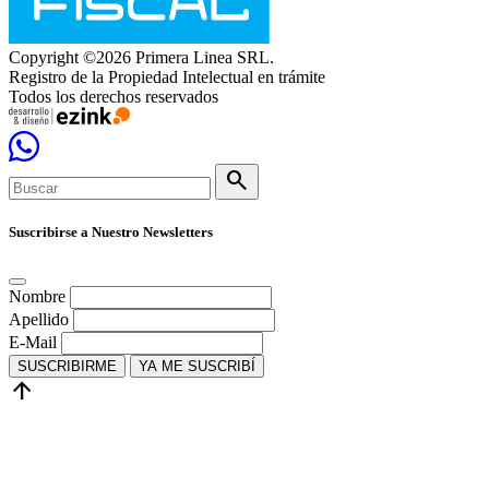
Copyright ©2026 Primera Linea SRL.
Registro de la Propiedad Intelectual en trámite
Todos los derechos reservados
search
Suscribirse a Nuestro Newsletters
Nombre
Apellido
E-Mail
SUSCRIBIRME
YA ME SUSCRIBÍ
arrow_upward