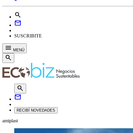
search
mail
SUSCRIBITE
menu
MENÚ
search
search
mail
RECIBÍ NOVEDADES
amiplast