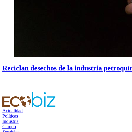
Reciclan desechos de la industria petroquím
Actualidad
Políticas
Industria
Campo
Servicios