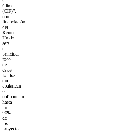
el
Clima
(CIF)”,
con
financiación
del
Reino
Unido
será
el
principal
foco
de
estos
fondos
que
apalancan
o
cofinancian
hasta
un
90%
de
los
proyectos.