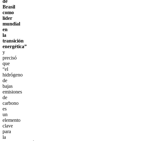
de
Brasil
como
líder
mundial
en
la
transición
energética”
y
precisó
que
“el
hidrógeno
de
bajas
emisiones
de
carbono
es
un
elemento
clave
para
la