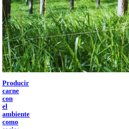
Producir
carne
con
el
ambiente
como