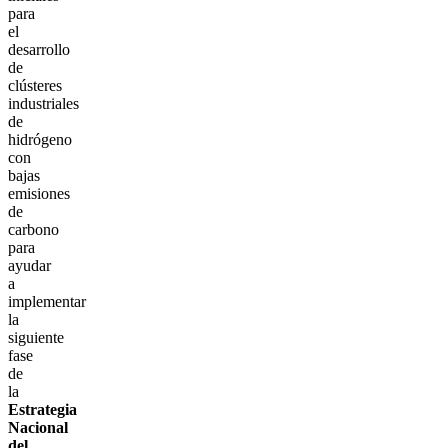
para
el
desarrollo
de
clústeres
industriales
de
hidrógeno
con
bajas
emisiones
de
carbono
para
ayudar
a
implementar
la
siguiente
fase
de
la
Estrategia
Nacional
del