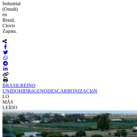
Industrial
(Onudi)
en
Brasil,
Clovis
Zapata.
BRASIL
REINO
UNIDO
HIDRóGENO
DESCARBONIZACIóN
LO
MÁS
LEÍDO