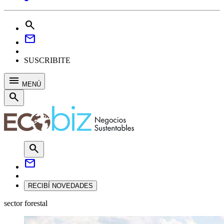
search
mail
SUSCRIBITE
menu
MENÚ
search
search
mail
RECIBÍ NOVEDADES
sector forestal