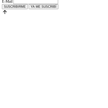
E-Mail
SUSCRIBIRME
YA ME SUSCRIBÍ
arrow_upward