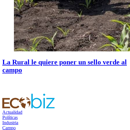
La Rural le quiere poner un sello verde al
campo
Actualidad
Políticas
Industria
Campo