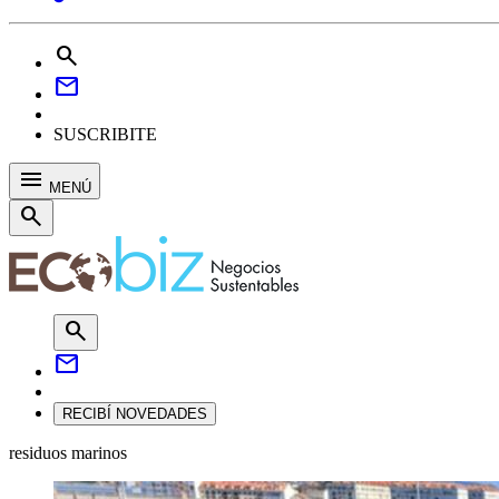
search
mail
SUSCRIBITE
menu
MENÚ
search
search
mail
RECIBÍ NOVEDADES
residuos marinos