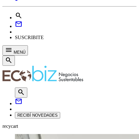
search
mail
SUSCRIBITE
menu
MENÚ
search
search
mail
RECIBÍ NOVEDADES
recycart