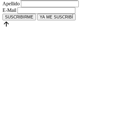
Apellido
E-Mail
SUSCRIBIRME
YA ME SUSCRIBÍ
arrow_upward