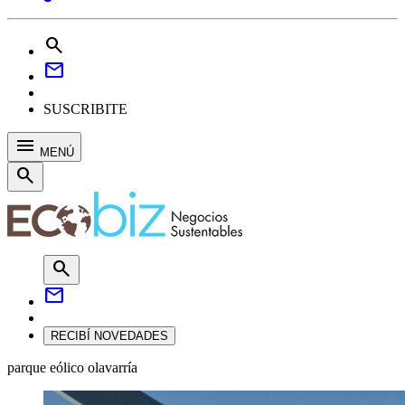
search
mail
SUSCRIBITE
menu
MENÚ
search
search
mail
RECIBÍ NOVEDADES
parque eólico olavarría