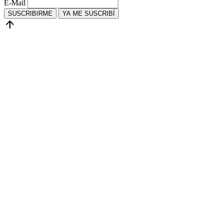
E-Mail
SUSCRIBIRME
YA ME SUSCRIBÍ
arrow_upward