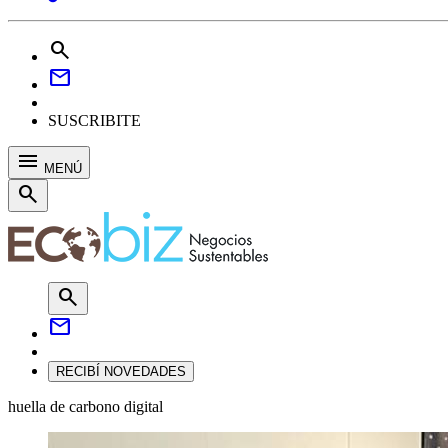
search
mail
SUSCRIBITE
menu
MENÚ
search
search
mail
RECIBÍ NOVEDADES
huella de carbono digital