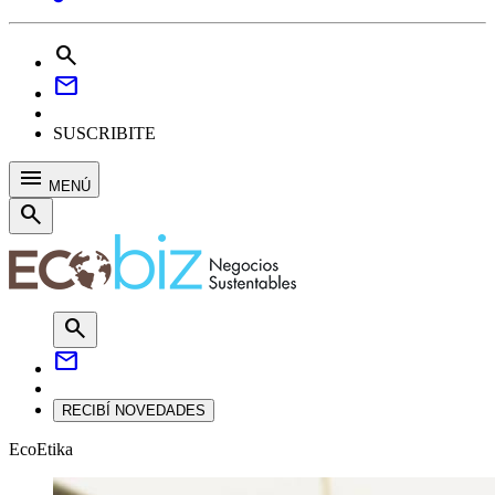
search
mail
SUSCRIBITE
menu
MENÚ
search
search
mail
RECIBÍ NOVEDADES
EcoEtika