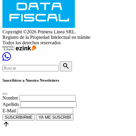
Copyright ©2026 Primera Linea SRL.
Registro de la Propiedad Intelectual en trámite
Todos los derechos reservados
search
Suscribirse a Nuestro Newsletters
Nombre
Apellido
E-Mail
SUSCRIBIRME
YA ME SUSCRIBÍ
arrow_upward