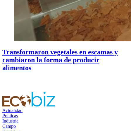
Transformaron vegetales en escamas y
cambiaron la forma de producir
alimentos
Actualidad
Políticas
Industria
Campo