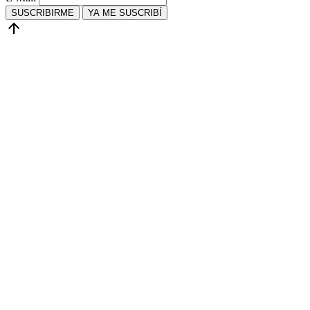
SUSCRIBIRME
YA ME SUSCRIBÍ
arrow_upward