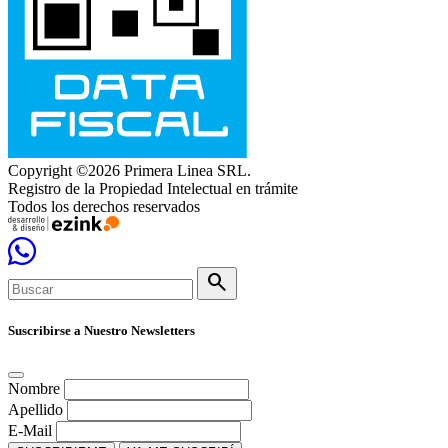
Copyright ©2026 Primera Linea SRL.
Registro de la Propiedad Intelectual en trámite
Todos los derechos reservados
search
Suscribirse a Nuestro Newsletters
Nombre
Apellido
E-Mail