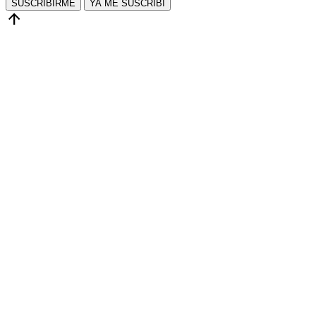
SUSCRIBIRME
YA ME SUSCRIBÍ
arrow_upward