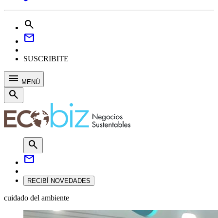
search
mail
SUSCRIBITE
menu
MENÚ
search
search
mail
RECIBÍ NOVEDADES
cuidado del ambiente