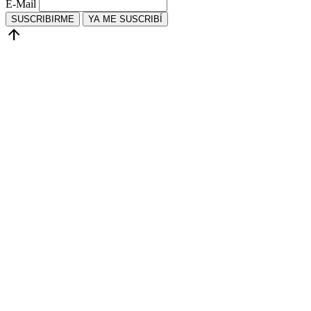
E-Mail
SUSCRIBIRME
YA ME SUSCRIBÍ
arrow_upward