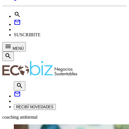
search
mail
SUSCRIBITE
menu
MENÚ
search
search
mail
RECIBÍ NOVEDADES
coaching ambiental