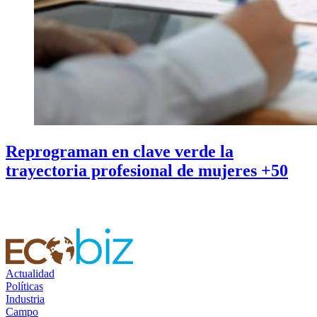
Reprograman en clave verde la
trayectoria profesional de mujeres +50
Actualidad
Políticas
Industria
Campo