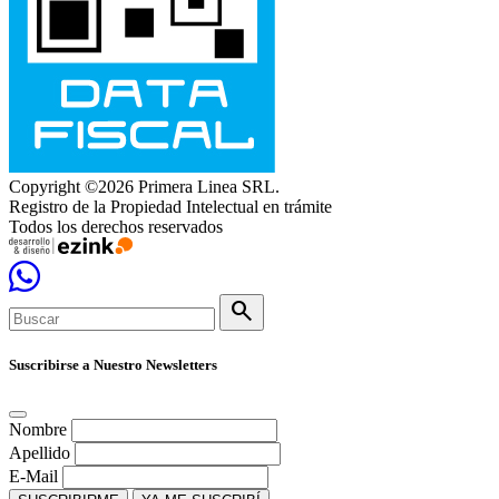
Copyright ©2026 Primera Linea SRL.
Registro de la Propiedad Intelectual en trámite
Todos los derechos reservados
search
Suscribirse a Nuestro Newsletters
Nombre
Apellido
E-Mail