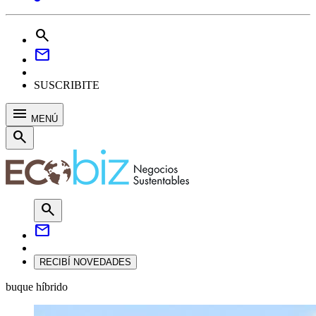
search
mail
SUSCRIBITE
menu
MENÚ
search
search
mail
RECIBÍ NOVEDADES
buque híbrido