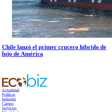
Chile lanzó el primer crucero híbrido de
lujo de América
Actualidad
Políticas
Industria
Campo
Servicios