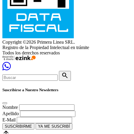
Copyright ©2026 Primera Linea SRL.
Registro de la Propiedad Intelectual en trámite
Todos los derechos reservados
search
Suscribirse a Nuestro Newsletters
Nombre
Apellido
E-Mail
SUSCRIBIRME
YA ME SUSCRIBÍ
arrow_upward