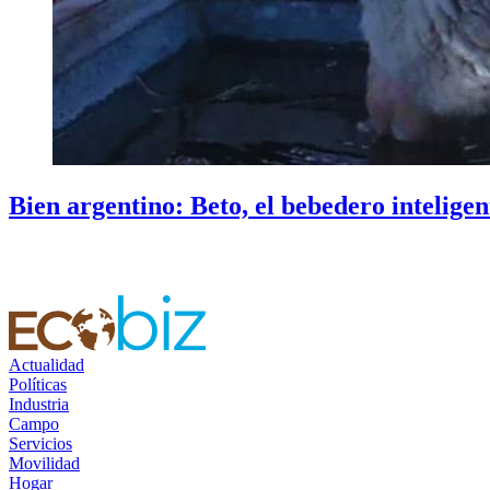
Bien argentino: Beto, el bebedero inteligen
Actualidad
Políticas
Industria
Campo
Servicios
Movilidad
Hogar