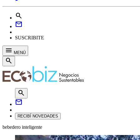
search
mail
SUSCRIBITE
menu
MENÚ
search
search
mail
RECIBÍ NOVEDADES
bebedero inteligente