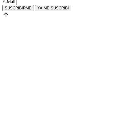
E-Mail
SUSCRIBIRME
YA ME SUSCRIBÍ
arrow_upward