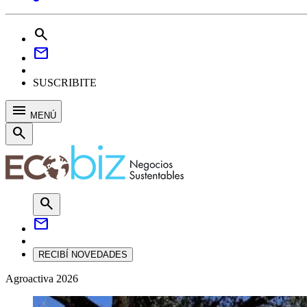
search
mail
SUSCRIBITE
menu
MENÚ
search
search
mail
RECIBÍ NOVEDADES
Agroactiva 2026