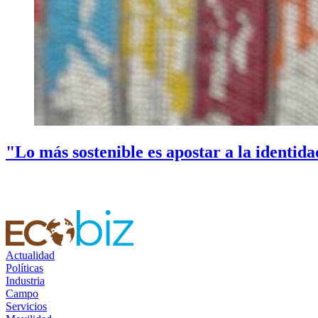
"Lo más sostenible es apostar a la identid
Actualidad
Políticas
Industria
Campo
Servicios