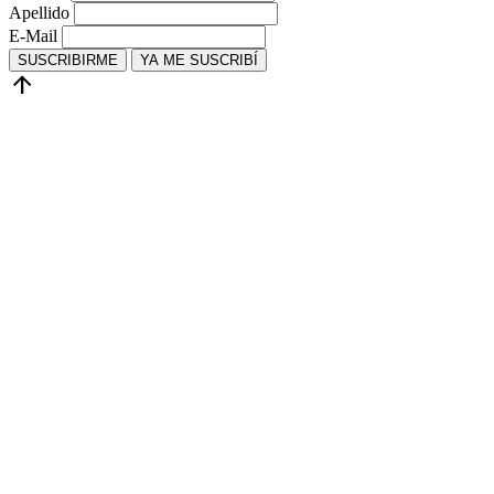
Apellido
E-Mail
SUSCRIBIRME
YA ME SUSCRIBÍ
arrow_upward