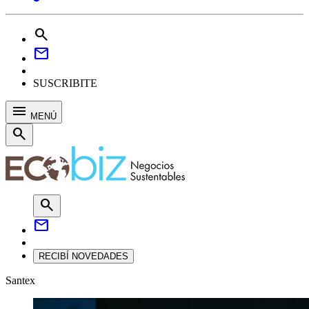
search
mail
SUSCRIBITE
menu
MENÚ
search
search
mail
RECIBÍ NOVEDADES
Santex