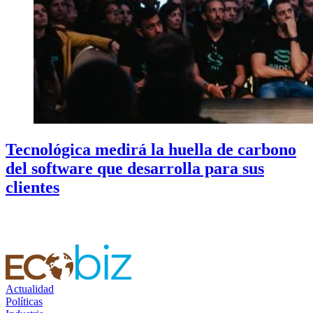
Tecnológica medirá la huella de carbono
del software que desarrolla para sus
clientes
Actualidad
Políticas