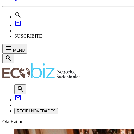
search
mail
SUSCRIBITE
menu
MENÚ
search
search
mail
RECIBÍ NOVEDADES
Ola Hattori